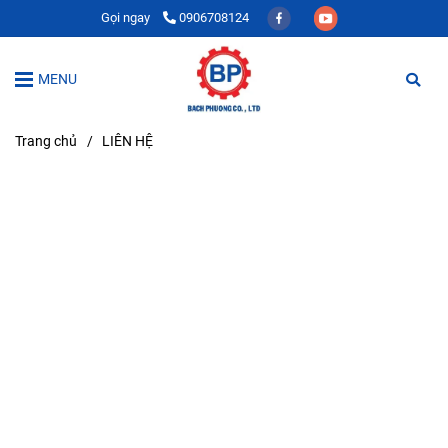
Gọi ngay
0906708124
MENU
Trang chủ
/
LIÊN HỆ