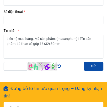
Số điện thoại
Tin nhắn
Gửi
Đừng bỏ lỡ tin tức quan trọng – Đăng ký nhận
tin!