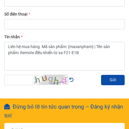
Số điện thoại
Tin nhắn
Gửi
Đừng bỏ lỡ tin tức quan trọng – Đăng ký nhận
tin!