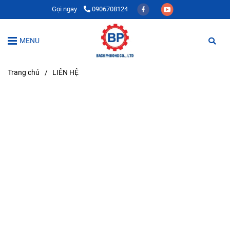
Gọi ngay
0906708124
MENU
Trang chủ
/
LIÊN HỆ