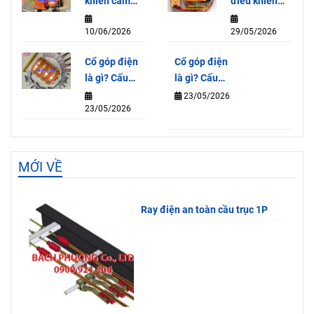
khiển cầm
điều khiển
tay Model
từ xa Jeico-
10/06/2026
29/05/2026
F21-E1B
6KA – Giải
220V
pháp điều
Cổ góp điện
Cổ góp điện
khiển tiện
là gì? Cấu
là gì? Cấu
lợi và an
tạo, nguyên
tạo, nguyên
23/05/2026
toàn
23/05/2026
lý và tác
lý và tác
dụng
dụng
MỚI VỀ
Ray điện an toàn cầu trục 1P