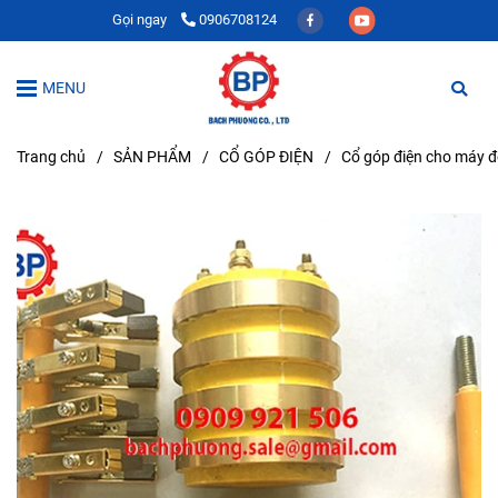
Gọi ngay
0906708124
MENU
Trang chủ
/
SẢN PHẨM
/
CỔ GÓP ĐIỆN
/
Cổ góp điện cho máy đ