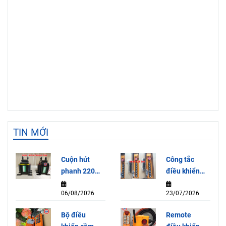
TIN MỚI
Cuộn hút
Công tắc
phanh 220V
điều khiển
dùng cho
cần trục HY-
06/08/2026
23/07/2026
Palang 5
1026-ABB
Tấn
Bộ điều
Remote
HITACHI