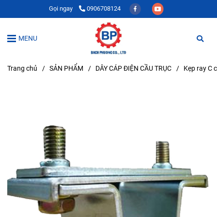
Gọi ngay
0906708124
MENU
Trang chủ
/
SẢN PHẨM
/
DÂY CÁP ĐIỆN CẦU TRỤC
/
Kẹp ray C 