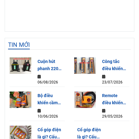
TIN MỚI
Cuộn hút
Công tắc
phanh 220V
điều khiển
dùng cho
cần trục HY-
06/08/2026
23/07/2026
Palang 5
1026-ABB
Tấn
Bộ điều
Remote
HITACHI
khiển cầm
điều khiển
tay Model
từ xa Jeico-
10/06/2026
29/05/2026
F21-E1B
6KA – Giải
220V
pháp điều
Cổ góp điện
Cổ góp điện
khiển tiện
là gì? Cấu
là gì? Cấu
lợi và an