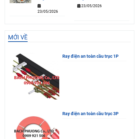
tạo, nguyên
tạo, nguyên
23/05/2026
toàn
23/05/2026
lý và tác
lý và tác
dụng
dụng
MỚI VỀ
Ray điện an toàn cầu trục 1P
Ray điện an toàn cầu trục 3P