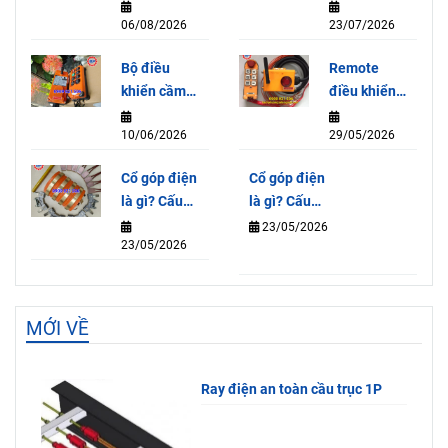
dùng cho
cần trục HY-
06/08/2026
23/07/2026
Palang 5
1026-ABB
Tấn
Bộ điều
Remote
HITACHI
khiển cầm
điều khiển
tay Model
từ xa Jeico-
10/06/2026
29/05/2026
F21-E1B
6KA – Giải
220V
pháp điều
Cổ góp điện
Cổ góp điện
khiển tiện
là gì? Cấu
là gì? Cấu
lợi và an
tạo, nguyên
tạo, nguyên
23/05/2026
toàn
23/05/2026
lý và tác
lý và tác
dụng
dụng
MỚI VỀ
Ray điện an toàn cầu trục 1P