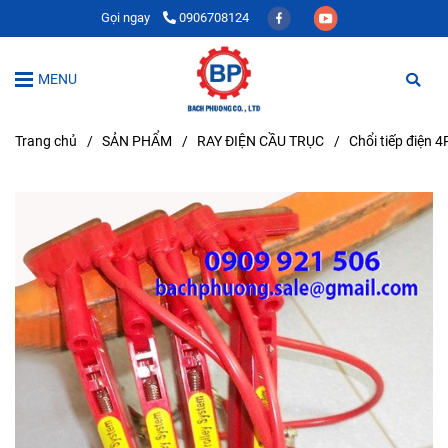
Gọi ngay
0906708124
MENU
Trang chủ
/
SẢN PHẨM
/
RAY ĐIỆN CẦU TRỤC
/
Chổi tiếp điện 4