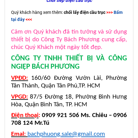
Chổi tiếp điện cầu trục
Quý khách hàng xem thêm:
chổi lấy điện cầu trục
>>>
Bấm
tại đ
ây
<<<
Cảm ơn Quý khách đã tin tưởng và sử dụng
thiết bị do Công Ty Bách Phương cung cấp,
chúc Quý Khách một ngày tốt đẹp.
CÔNG TY TNHH THIẾT BỊ VÀ CÔNG
NGIỆP BÁCH PHƯƠNG
VPĐD:
160/60 Đường Vườn Lài, Phường
Tân Thành, Quận Tân Phú,TP. HCM
VPGD:
87/5 Đường 18, Phường Bình Hưng
Hòa, Quận Bình Tân, TP. HCM
Điện thoại
:
0909 921 506 Ms. Chiêu – 0906
708 124 Mr.Tú
Emal:
bachphuong.sale@gmail.com