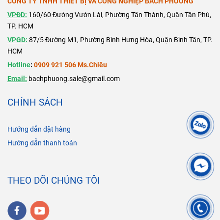
CÔNG TY TNHH THIẾT BỊ VÀ CÔNG NGHIỆP BÁCH PHƯƠNG
VPĐD:
160/60 Đường Vườn Lài, Phường Tân Thành, Quận Tân Phú,
TP. HCM
VPGD:
87/5 Đường M1, Phường Bình Hưng Hòa, Quận Bình Tân, TP.
HCM
Hotline
:
0909 921 506 Ms.Chiêu
Email:
bachphuong.sale@gmail.com
CHÍNH SÁCH
Hướng dẫn đặt hàng
Hướng dẫn thanh toán
THEO DÕI CHÚNG TÔI