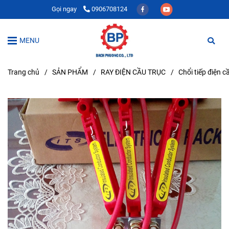
Gọi ngay
0906708124
MENU
Trang chủ
/
SẢN PHẨM
/
RAY ĐIỆN CẦU TRỤC
/
Chổi tiếp điện c