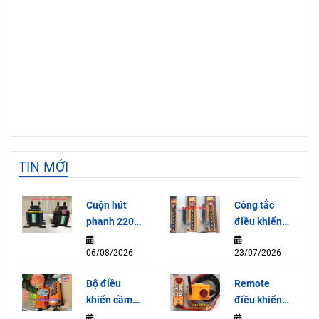
TIN MỚI
Cuộn hút
Công tắc
phanh 220V
điều khiển
dùng cho
cần trục HY-
06/08/2026
23/07/2026
Palang 5
1026-ABB
Tấn
Bộ điều
Remote
HITACHI
khiển cầm
điều khiển
tay Model
từ xa Jeico-