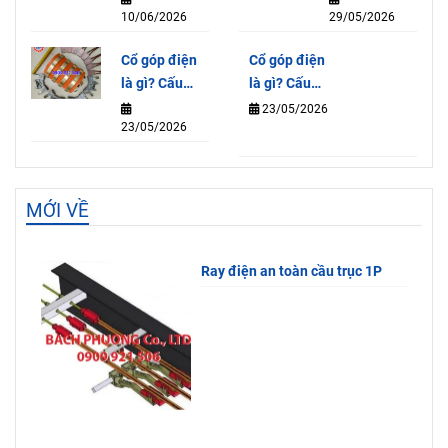
10/06/2026
29/05/2026
F21-E1B
6KA – Giải
220V
pháp điều
Cổ góp điện
Cổ góp điện
khiển tiện
là gì? Cấu
là gì? Cấu
lợi và an
tạo, nguyên
tạo, nguyên
23/05/2026
toàn
23/05/2026
lý và tác
lý và tác
dụng
dụng
MỚI VỀ
Ray điện an toàn cầu trục 1P