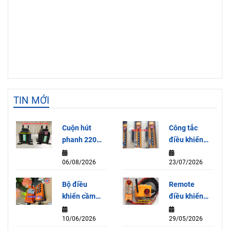
TIN MỚI
Cuộn hút
Công tắc
phanh 220V
điều khiển
dùng cho
cần trục HY-
06/08/2026
23/07/2026
Palang 5
1026-ABB
Tấn
Bộ điều
Remote
HITACHI
khiển cầm
điều khiển
tay Model
từ xa Jeico-
10/06/2026
29/05/2026
F21-E1B
6KA – Giải