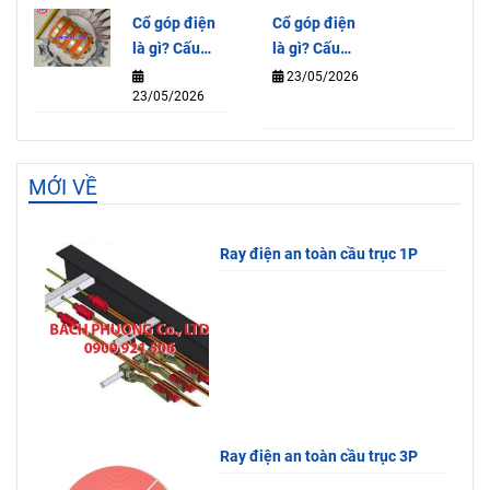
220V
pháp điều
Cổ góp điện
Cổ góp điện
khiển tiện
là gì? Cấu
là gì? Cấu
lợi và an
tạo, nguyên
tạo, nguyên
23/05/2026
toàn
23/05/2026
lý và tác
lý và tác
dụng
dụng
MỚI VỀ
Ray điện an toàn cầu trục 1P
Ray điện an toàn cầu trục 3P