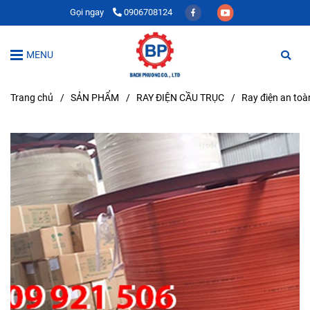
Gọi ngay
0906708124
MENU
Trang chủ
/
SẢN PHẨM
/
RAY ĐIỆN CẦU TRỤC
/
Ray điện an toà